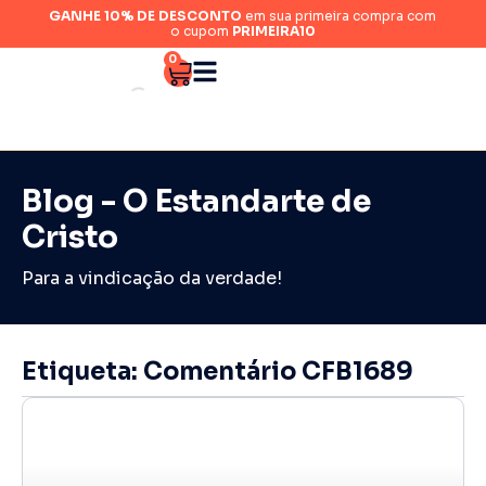
GANHE 10% DE DESCONTO
em sua primeira compra com
o cupom
PRIMEIRA10
0
Blog - O Estandarte de
Cristo
Para a vindicação da verdade!
Etiqueta: Comentário CFB1689