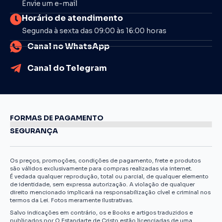
Envie um e-mail
Horário de atendimento
Segunda à sexta das 09:00 às 16:00 horas
Canal no WhatsApp
Canal do Telegram
FORMAS DE PAGAMENTO
SEGURANÇA
Os preços, promoções, condições de pagamento, frete e produtos
são válidos exclusivamente para compras realizadas via internet.
É vedada qualquer reprodução, total ou parcial, de qualquer elemento
de identidade, sem expressa autorização. A violação de qualquer
direito mencionado implicará na responsabilização cível e criminal nos
termos da Lei. Fotos meramente ilustrativas.
Salvo indicações em contrário, os e Books e artigos traduzidos e
publicados por O Estandarte de Cristo estão licenciadas de uma