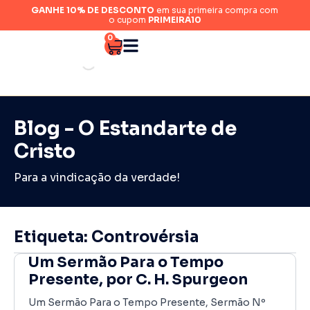
GANHE 10% DE DESCONTO
em sua primeira compra com
o cupom
PRIMEIRA10
0
Blog - O Estandarte de
Cristo
Para a vindicação da verdade!
Etiqueta: Controvérsia
Um Sermão Para o Tempo
Presente, por C. H. Spurgeon
Um Sermão Para o Tempo Presente, Sermão Nº