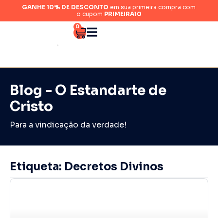
GANHE 10% DE DESCONTO
em sua primeira compra com
o cupom
PRIMEIRA10
0
Blog - O Estandarte de
Cristo
Para a vindicação da verdade!
Etiqueta: Decretos Divinos