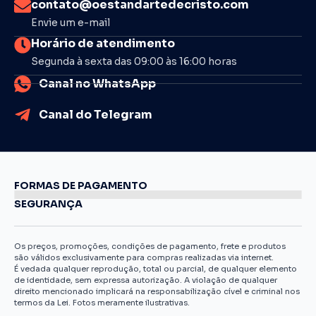
contato@oestandartedecristo.com
Envie um e-mail
Horário de atendimento
Segunda à sexta das 09:00 às 16:00 horas
Canal no WhatsApp
Canal do Telegram
FORMAS DE PAGAMENTO
SEGURANÇA
Os preços, promoções, condições de pagamento, frete e produtos
são válidos exclusivamente para compras realizadas via internet.
É vedada qualquer reprodução, total ou parcial, de qualquer elemento
de identidade, sem expressa autorização. A violação de qualquer
direito mencionado implicará na responsabilização cível e criminal nos
termos da Lei. Fotos meramente ilustrativas.