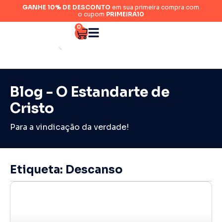
GANHE 10% DE DESCONTO
em sua primeira compra com
o cupom
PRIMEIRA10
0
Blog - O Estandarte de
Cristo
Para a vindicação da verdade!
Etiqueta: Descanso