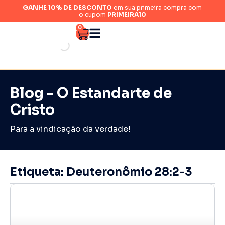
GANHE 10% DE DESCONTO
em sua primeira compra com
o cupom
PRIMEIRA10
0
Blog - O Estandarte de
Cristo
Para a vindicação da verdade!
Etiqueta: Deuteronômio 28:2-3