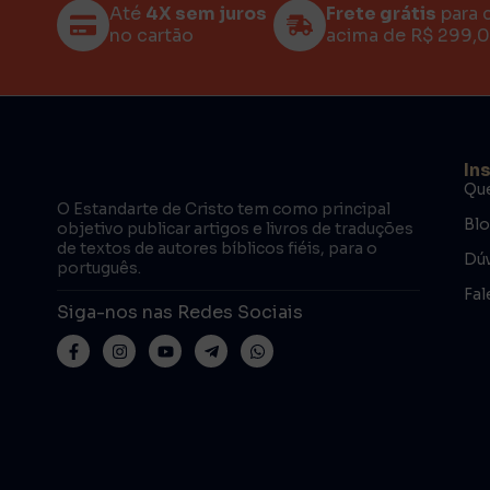
Até
4X sem juros
Frete grátis
para 
no cartão
acima de R$ 299,
In
Qu
O Estandarte de Cristo tem como principal
Bl
objetivo publicar artigos e livros de traduções
de textos de autores bíblicos fiéis, para o
Dúv
português.
Fal
Siga-nos nas Redes Sociais