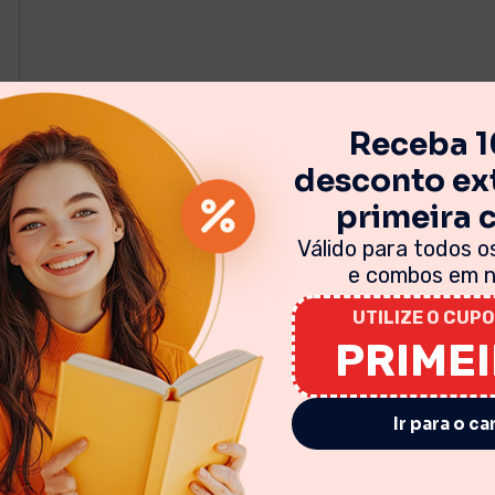
Receba 
desconto ext
primeira
Válido para todos os
e combos em no
UTILIZE O CUPO
PRIME
Ir para o ca