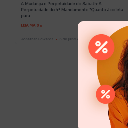
A Mudança e Perpetuidade do Sabath: A
Perpetuidade do 4º Mandamento “Quanto à coleta
para
LEIA MAIS »
Jonathan Edwards
6 de julho de 2015