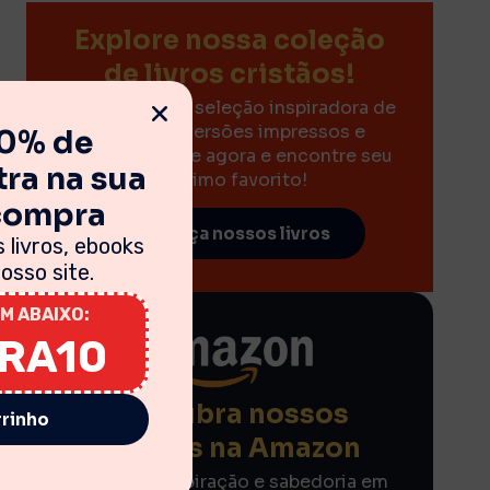
Explore nossa coleção
de livros cristãos!
Descubra uma seleção inspiradora de
livros nas versões impressos e
10% de
eBooks. Clique agora e encontre seu
ra na sua
próximo favorito!
 compra
Conheça nossos livros
 livros, ebooks
sso site.
M ABAIXO:
IRA10
Descubra nossos
rrinho
eBooks na Amazon
Encontre inspiração e sabedoria em