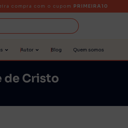
eira compra com o cupom
PRIMEIRA10
as
Autor
Blog
Quem somos
 de Cristo