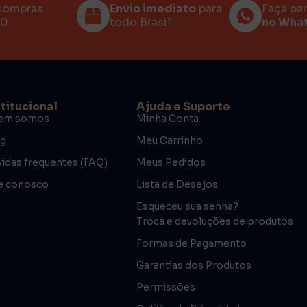
compras
Envio imediato
para
Faça pa
00
todo Brasil
no Wha
stitucional
Ajuda e Suporte
em somos
Minha Conta
og
Meu Carrinho
idas frequentes (FAQ)
Meus Pedidos
e conosco
Lista de Desejos
Esqueceu sua senha?
Troca e devoluções de produtos
Formas de Pagamento
Garantias dos Produtos
Permissões