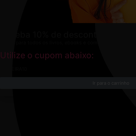
Receba 10% de desconto extra na
Válido para todos os livros, ebooks e combos em nosso sit
Utilize o cupom abaixo:
PRIMEIRA10
Ir para o carrinho