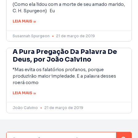
(Como ela lidou com a morte de seu amado marido,
C. H. Spurgeon) Eu
LEIA MAIS »
Susannah Spurgeon
21 de março de 2019
A Pura Pregação Da Palavra De
Deus, por João Calvino
“Mas evita os falatórios profanos, porque
produzirão maior impiedade. E a palavra desses
roerá como
LEIA MAIS »
João Calvino
21 de março de 2019