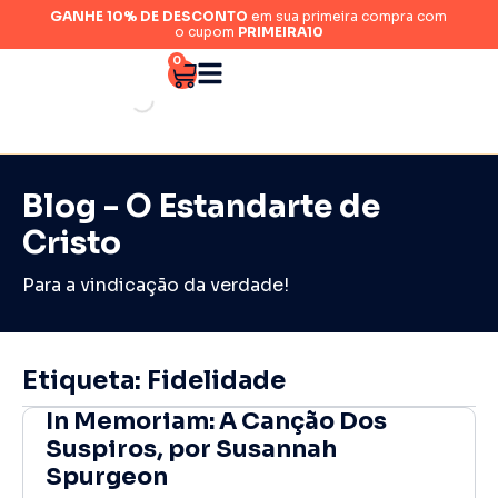
GANHE 10% DE DESCONTO
em sua primeira compra com
o cupom
PRIMEIRA10
0
Blog - O Estandarte de
Cristo
Para a vindicação da verdade!
Etiqueta: Fidelidade
In Memoriam: A Canção Dos
Suspiros, por Susannah
Spurgeon