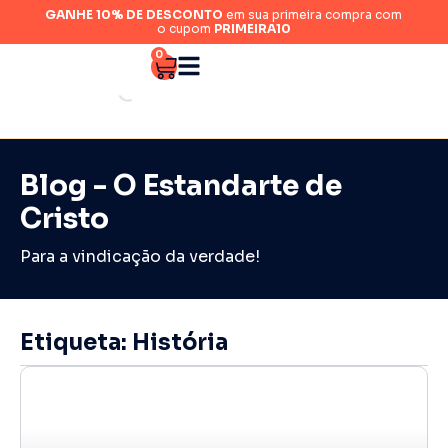
GANHE 10% DE DESCONTO
em sua primeira compra com
o cupom
PRIMEIRA10
0
Blog - O Estandarte de
Cristo
Para a vindicação da verdade!
Etiqueta: História