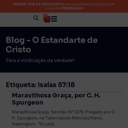
GANHE 10% DE DESCONTO
em sua primeira compra com
o cupom
PRIMEIRA10
0
Blog - O Estandarte de
Cristo
Para a vindicação da verdade!
Etiqueta: Isaías 57:18
Maravilhosa Graça, por C. H.
Spurgeon
Maravilhosa Graça, Sermão Nº 1279. Pregado por C.
H. Spurgeon, no Tabernáculo Metropolitano,
Newington. “Eu vejo