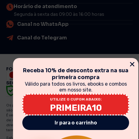
Horário de atendimento
Segunda à sexta das 09:00 às 16:00 horas
Canal no WhatsApp
Canal do Telegram
FORMAS DE PAGAMENTO
Receba 10% de desconto extra na sua
primeira compra
SEGURANÇA
Válido para todos os livros, ebooks e combos
em nosso site.
UTILIZE O CUPOM ABAIXO:
PRIMEIRA10
Os preços, promoções, condições de pagamento, frete e produtos
são válidos exclusivamente para compras realizadas via internet.
É vedada qualquer reprodução, total ou parcial, de qualquer elemento
de identidade, sem expressa autorização. A violação de qualquer
Ir para o carrinho
direito mencionado implicará na responsabilização cível e criminal nos
termos da Lei. Fotos meramente ilustrativas.
Salvo indicações em contrário, os e Books e artigos traduzidos e