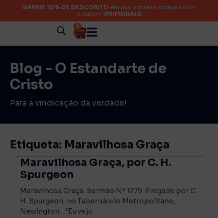
GANHE 10% DE DESCONTO
em sua primeira compra com
o cupom
PRIMEIRA10
0
Blog - O Estandarte de
Cristo
Para a vindicação da verdade!
Etiqueta: Maravilhosa Graça
Maravilhosa Graça, por C. H.
Spurgeon
Maravilhosa Graça, Sermão Nº 1279. Pregado por C.
H. Spurgeon, no Tabernáculo Metropolitano,
Newington. “Eu vejo