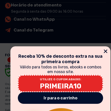
Horário de atendimento
Segunda à sexta das 09:00 às 16:00 horas
Canal no WhatsApp
Canal do Telegram
FORMAS DE PAGAMENTO
Receba 10% de desconto extra na sua
primeira compra
SEGURANÇA
Válido para todos os livros, ebooks e combos
em nosso site.
UTILIZE O CUPOM ABAIXO:
PRIMEIRA10
Os preços, promoções, condições de pagamento, frete e produtos
são válidos exclusivamente para compras realizadas via internet.
É vedada qualquer reprodução, total ou parcial, de qualquer elemento
de identidade, sem expressa autorização. A violação de qualquer
Ir para o carrinho
direito mencionado implicará na responsabilização cível e criminal nos
termos da Lei. Fotos meramente ilustrativas.
Salvo indicações em contrário, os e Books e artigos traduzidos e