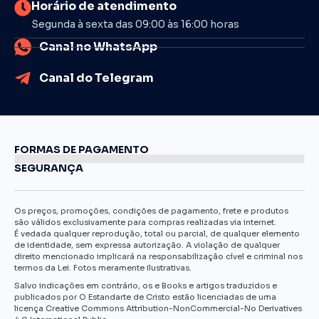
Horário de atendimento
Segunda à sexta das 09:00 às 16:00 horas
Canal no WhatsApp
Canal do Telegram
FORMAS DE PAGAMENTO
SEGURANÇA
Os preços, promoções, condições de pagamento, frete e produtos
são válidos exclusivamente para compras realizadas via internet.
É vedada qualquer reprodução, total ou parcial, de qualquer elemento
de identidade, sem expressa autorização. A violação de qualquer
direito mencionado implicará na responsabilização cível e criminal nos
termos da Lei. Fotos meramente ilustrativas.
Salvo indicações em contrário, os e Books e artigos traduzidos e
publicados por O Estandarte de Cristo estão licenciadas de uma
licença Creative Commons Attribution-NonCommercial-No Derivatives