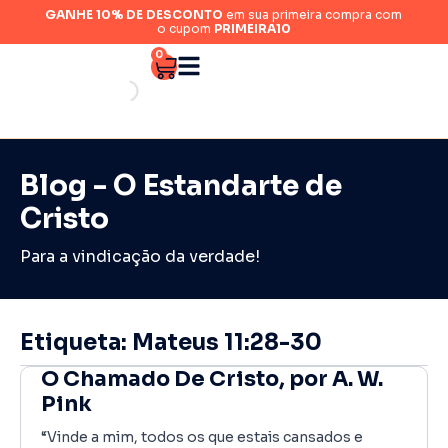
GANHE 10% DE DESCONTO
em sua primeira compra com
o cupom
PRIMEIRA10
0
Blog - O Estandarte de
Cristo
Para a vindicação da verdade!
Etiqueta: Mateus 11:28-30
O Chamado De Cristo, por A. W.
Pink
“Vinde a mim, todos os que estais cansados e