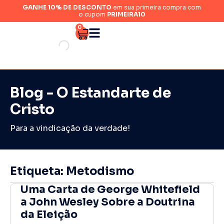
GANHE 10% DE DESCONTO
em sua primeira compra com
o cupom
PRIMEIRA10
0
Blog - O Estandarte de
Cristo
Para a vindicação da verdade!
Etiqueta: Metodismo
Uma Carta de George Whitefield
a John Wesley Sobre a Doutrina
da Eleição