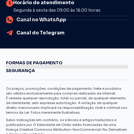
Horário de atendimento
Segunda à sexta das 09:00 às 16:00 horas
Canal no WhatsApp
Canal do Telegram
FORMAS DE PAGAMENTO
SEGURANÇA
Os preços, promoções, condições de pagamento, frete e produtos
são válidos exclusivamente para compras realizadas via internet.
É vedada qualquer reprodução, total ou parcial, de qualquer elemento
de identidade, sem expressa autorização. A violação de qualquer
direito mencionado implicará na responsabilização cível e criminal nos
termos da Lei. Fotos meramente ilustrativas.
Salvo indicações em contrário, os e Books e artigos traduzidos e
publicados por O Estandarte de Cristo estão licenciadas de uma
licença Creative Commons Attribution-NonCommercial-No Derivatives