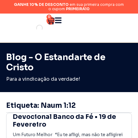
GANHE 10% DE DESCONTO
em sua primeira compra com
o cupom
PRIMEIRA10
0
Blog - O Estandarte de
Cristo
Para a vindicação da verdade!
Etiqueta: Naum 1:12
Devocional Banco da Fé • 19 de
Fevereiro
Um Futuro Melhor “Eu te afligi, mas não te afligirei