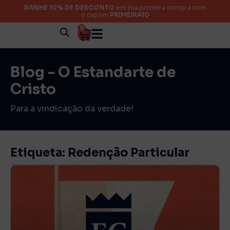
GANHE 10% DE DESCONTO
em sua primeira compra com
o cupom
PRIMEIRA10
0
Blog - O Estandarte de
Cristo
Para a vindicação da verdade!
Etiqueta: Redenção Particular