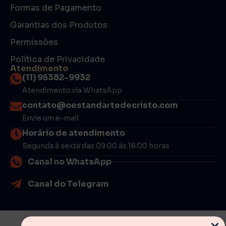
Formas de Pagamento
Garantias dos Produtos
Permissões
Política de Privacidade
Atendimento
(11) 95382-9932
Atendimento via WhatsApp
contato@oestandartedecristo.com
Envie um e-mail
Horário de atendimento
Segunda à sexta das 09:00 às 16:00 horas
Canal no WhatsApp
Canal do Telegram