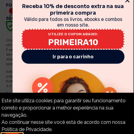
FORMAS DE PAGAMENTO
Receba 10% de desconto extra na sua
primeira compra
SEGURANÇA
Válido para todos os livros, ebooks e combos
em nosso site.
UTILIZE O CUPOM ABAIXO:
PRIMEIRA10
Os preços, promoções, condições de pagamento, frete e produtos
são válidos exclusivamente para compras realizadas via internet.
É vedada qualquer reprodução, total ou parcial, de qualquer elemento
de identidade, sem expressa autorização. A violação de qualquer
Ir para o carrinho
direito mencionado implicará na responsabilização cível e criminal nos
termos da Lei. Fotos meramente ilustrativas.
Salvo indicações em contrário, os e Books e artigos traduzidos e
publicados por O Estandarte de Cristo estão licenciadas de uma
licença Creative Commons Attribution-NonCommercial-No Derivatives
4.0 International Public.
Estandarte de Cristo – CNPJ: 30.919.321./0001-55
Este site utiliza cookies para garantir seu funcionamento
correto e proporcionar a melhor experiência na sua
navegação.
Copyright © 2015-2024 – Estandarte de Cristo. Todos os
Ao continuar nesse site você está de acordo com nossa
direitos reservados.
Política de Privacidade.
Política de Privacidade.