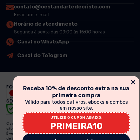
contato@oestandartedecristo.com
Envie um e-mail
Horário de atendimento
Segunda à sexta das 09:00 às 16:00 horas
Canal no WhatsApp
Canal do Telegram
FORMAS DE PAGAMENTO
Receba 10% de desconto extra na sua
primeira compra
SEGURANÇA
Válido para todos os livros, ebooks e combos
em nosso site.
UTILIZE O CUPOM ABAIXO:
PRIMEIRA10
Os preços, promoções, condições de pagamento, frete e produtos
são válidos exclusivamente para compras realizadas via internet.
É vedada qualquer reprodução, total ou parcial, de qualquer elemento
de identidade, sem expressa autorização. A violação de qualquer