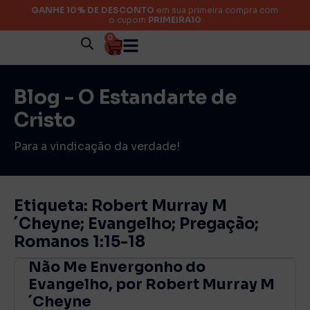
GANHE 10% DE DESCONTO
em sua primeira compra com
o cupom
PRIMEIRA10
0
Blog - O Estandarte de
Cristo
Para a vindicação da verdade!
Etiqueta: Robert Murray M
´Cheyne; Evangelho; Pregação;
Romanos 1:15-18
Não Me Envergonho do
Evangelho, por Robert Murray M
´Cheyne