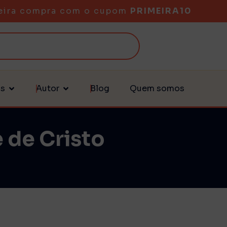
eira compra com o cupom
PRIMEIRA10
as
Autor
Blog
Quem somos
 de Cristo