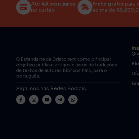
Até
4X sem juros
Frete grátis
para 
no cartão
acima de R$ 299,
In
Qu
O Estandarte de Cristo tem como principal
Bl
objetivo publicar artigos e livros de traduções
de textos de autores bíblicos fiéis, para o
Dúv
português.
Fal
Siga-nos nas Redes Sociais