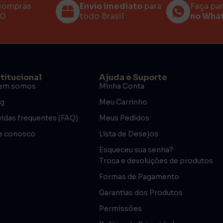
compras
Envio imediato
para
Faça pa
00
todo Brasil
no Wha
stitucional
Ajuda e Suporte
em somos
Minha Conta
og
Meu Carrinho
idas frequentes (FAQ)
Meus Pedidos
e conosco
Lista de Desejos
Esqueceu sua senha?
Troca e devoluções de produtos
Formas de Pagamento
Garantias dos Produtos
Permissões