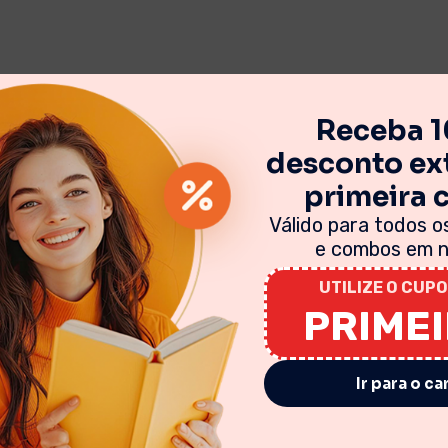
Receba 
desconto ext
primeira
Válido para todos os
e combos em no
UTILIZE O CUPO
PRIME
Ir para o ca