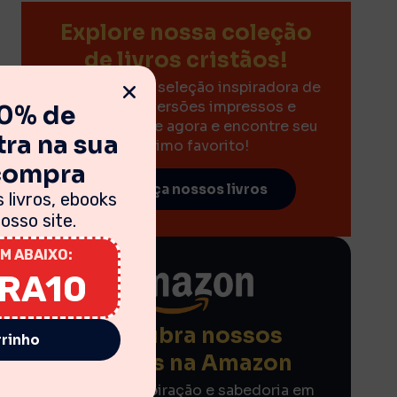
Explore nossa coleção
de livros cristãos!
Descubra uma seleção inspiradora de
livros nas versões impressos e
10% de
eBooks. Clique agora e encontre seu
ra na sua
próximo favorito!
 compra
Conheça nossos livros
 livros, ebooks
sso site.
M ABAIXO:
IRA10
Descubra nossos
rrinho
eBooks na Amazon
Encontre inspiração e sabedoria em