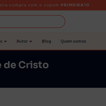
eira compra com o cupom
PRIMEIRA10
as
Autor
Blog
Quem somos
 de Cristo