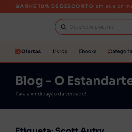
GANHE 10% DE DESCONTO
em sua prim
Ofertas
Livros
Ebooks
Categori
Blog - O Estandarte
Para a vindicação da verdade!
Etiqueta: Scott Autry