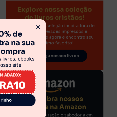
Explore nossa coleção
de livros cristãos!
Descubra uma seleção inspiradora de
livros nas versões impressos e
10% de
eBooks. Clique agora e encontre seu
ra na sua
próximo favorito!
 compra
Conheça nossos livros
 livros, ebooks
sso site.
M ABAIXO:
IRA10
Descubra nossos
rrinho
eBooks na Amazon
Encontre inspiração e sabedoria em