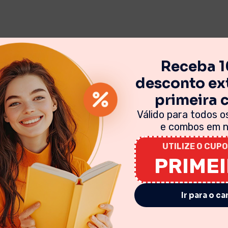
Receba 
desconto ext
primeira
Válido para todos os
e combos em no
UTILIZE O CUPO
PRIME
Ir para o ca