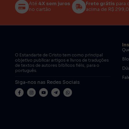
Até
4X sem juros
Frete grátis
para 
no cartão
acima de R$ 299,
In
Qu
O Estandarte de Cristo tem como principal
Bl
objetivo publicar artigos e livros de traduções
de textos de autores bíblicos fiéis, para o
Dúv
português.
Fal
Siga-nos nas Redes Sociais