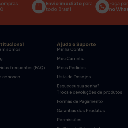
compras
Envio imediato
para
Faça pa
00
todo Brasil
no Wha
stitucional
Ajuda e Suporte
em somos
Minha Conta
og
Meu Carrinho
idas frequentes (FAQ)
Meus Pedidos
e conosco
Lista de Desejos
Esqueceu sua senha?
Troca e devoluções de produtos
Formas de Pagamento
Garantias dos Produtos
Permissões