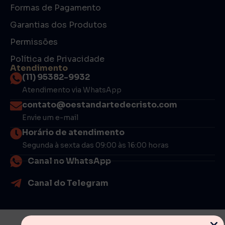
Formas de Pagamento
Garantias dos Produtos
Permissões
Política de Privacidade
Atendimento
(11) 95382-9932
Atendimento via WhatsApp
contato@oestandartedecristo.com
Envie um e-mail
Horário de atendimento
Segunda à sexta das 09:00 às 16:00 horas
Canal no WhatsApp
Canal do Telegram