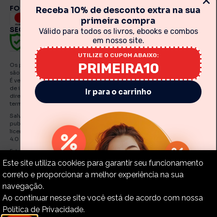
FORMAS DE PAGAMENTO
Receba 10% de desconto extra na sua
primeira compra
SEGURANÇA
Válido para todos os livros, ebooks e combos
em nosso site.
UTILIZE O CUPOM ABAIXO:
PRIMEIRA10
Os preços, promoções, condições de pagamento, frete e produtos
são válidos exclusivamente para compras realizadas via internet.
É vedada qualquer reprodução, total ou parcial, de qualquer elemento
de identidade, sem expressa autorização. A violação de qualquer
Ir para o carrinho
direito mencionado implicará na responsabilização cível e criminal nos
termos da Lei. Fotos meramente ilustrativas.
Salvo indicações em contrário, os e Books e artigos traduzidos e
publicados por O Estandarte de Cristo estão licenciadas de uma
licença Creative Commons Attribution-NonCommercial-No Derivatives
4.0 International Public.
Estandarte de Cristo – CNPJ: 30.919.321./0001-55
Este site utiliza cookies para garantir seu funcionamento
correto e proporcionar a melhor experiência na sua
navegação.
Copyright © 2015-2024 – Estandarte de Cristo. Todos os
Ao continuar nesse site você está de acordo com nossa
direitos reservados.
Política de Privacidade.
Política de Privacidade.