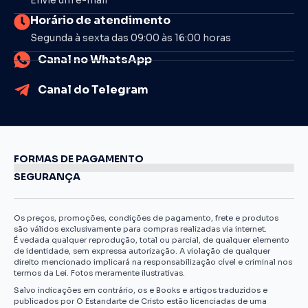
Envie um e-mail
Horário de atendimento
Segunda à sexta das 09:00 às 16:00 horas
Canal no WhatsApp
Canal do Telegram
FORMAS DE PAGAMENTO
SEGURANÇA
Os preços, promoções, condições de pagamento, frete e produtos
são válidos exclusivamente para compras realizadas via internet.
É vedada qualquer reprodução, total ou parcial, de qualquer elemento
de identidade, sem expressa autorização. A violação de qualquer
direito mencionado implicará na responsabilização cível e criminal nos
termos da Lei. Fotos meramente ilustrativas.
Salvo indicações em contrário, os e Books e artigos traduzidos e
publicados por O Estandarte de Cristo estão licenciadas de uma