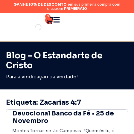
GANHE 10% DE DESCONTO
em sua primeira compra com
o cupom
PRIMEIRA10
0
Blog - O Estandarte de
Cristo
Para a vindicação da verdade!
Etiqueta: Zacarias 4:7
Devocional Banco da Fé • 25 de
Novembro
Montes Tornar-se-ão Campinas “Quem és tu, ó