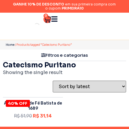
GANHE 10% DE DESCONTO
em sua primeira compra com
o cupom
PRIMEIRA10
0
Home
/ Products tagged “Catecismo Puritano”
Filtros e categorias
Catecismo Puritano
Showing the single result
A Confissão de Fé Batista de
40% OFF
1689
R$
51,90
R$
31,14