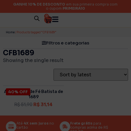
GANHE 10% DE DESCONTO
em sua primeira compra com
o cupom
PRIMEIRA10
0
Categorias
Home
/ Products tagged “CFB1689”
Filtros e categorias
CFB1689
Autor
Showing the single result
Acabamento
A Confissão de Fé Batista de
40% OFF
1689
Ano
R$
51,90
R$
31,14
Até
4X sem juros
no
Frete grátis
para
cartão
compras acima de R$
Preço