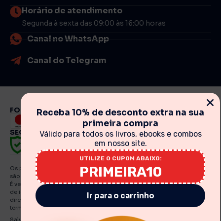
Horário de atendimento
Segunda à sexta das 09:00 às 16:00 horas
Canal no WhatsApp
Canal do Telegram
FORMAS DE PAGAMENTO
Receba 10% de desconto extra na sua
primeira compra
SEGURANÇA
Válido para todos os livros, ebooks e combos
em nosso site.
UTILIZE O CUPOM ABAIXO:
PRIMEIRA10
Os preços, promoções, condições de pagamento, frete e produtos
são válidos exclusivamente para compras realizadas via internet.
É vedada qualquer reprodução, total ou parcial, de qualquer elemento
de identidade, sem expressa autorização. A violação de qualquer
Ir para o carrinho
direito mencionado implicará na responsabilização cível e criminal nos
termos da Lei. Fotos meramente ilustrativas.
Salvo indicações em contrário, os e Books e artigos traduzidos e