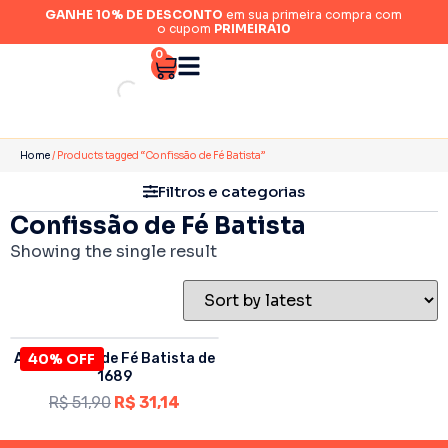
GANHE 10% DE DESCONTO
em sua primeira compra com
o cupom
PRIMEIRA10
0
Home
/ Products tagged “Confissão de Fé Batista”
Filtros e categorias
Confissão de Fé Batista
Showing the single result
A Confissão de Fé Batista de
40% OFF
1689
R$
51,90
R$
31,14