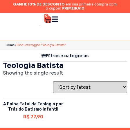
GANHE 10% DE DESCONTO
em sua primeira compra com
o cupom
PRIMEIRA10
0
Home
/ Products tagged “Teologia Batista”
Filtros e categorias
Teologia Batista
Showing the single result
A Falha Fatal da Teologia por
Trás do Batismo Infantil
R$
77,90