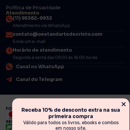
Política de Privacidade
Atendimento
(11) 95382-9932
Atendimento via WhatsApp
contato@oestandartedecristo.com
Envie um e-mail
Horário de atendimento
Segunda à sexta das 09:00 às 16:00 horas
Canal no WhatsApp
Canal do Telegram
FORMAS DE PAGAMENTO
Receba 10% de desconto extra na sua
primeira compra
SEGURANÇA
Válido para todos os livros, ebooks e combos
em nosso site.