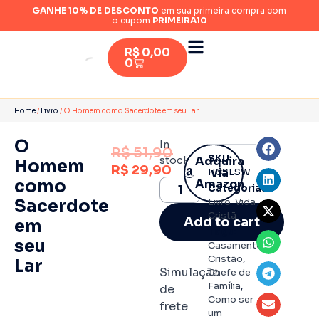
GANHE 10% DE DESCONTO
em sua primeira compra com
o cupom
PRIMEIRA10
R$
0,00
0
Home
/
Livro
/ O Homem como Sacerdote em seu Lar
O
In
R$
51,90
42% OFF
SKU:
stock
Adquira
Homem
R$
29,90
via
HCSLSW
como
Amazon
Categorias:
Sacerdote
Livro
,
Vida
Cristã
Add to cart
em
Tags:
seu
Casamento
Cristão
,
Lar
Simulação
Chefe de
Família
,
de
Como ser
frete
um