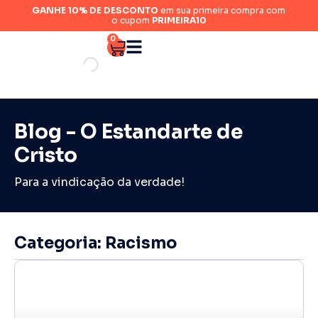
GANHE 10% DE DESCONTO
em sua primeira compra com
o cupom
PRIMEIRA10
0
Blog - O Estandarte de
Cristo
Para a vindicação da verdade!
Categoria: Racismo