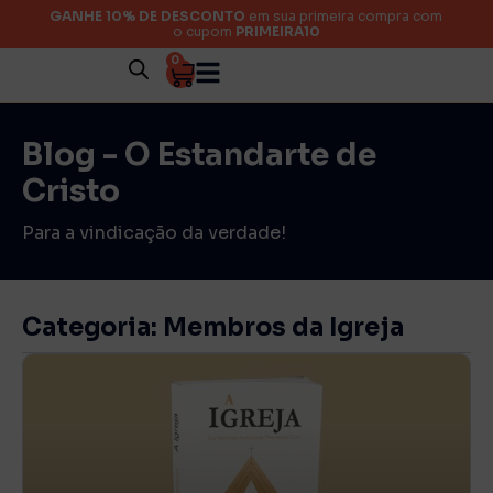
GANHE 10% DE DESCONTO
em sua primeira compra com
o cupom
PRIMEIRA10
0
Blog - O Estandarte de
Cristo
Para a vindicação da verdade!
Categoria: Membros da Igreja