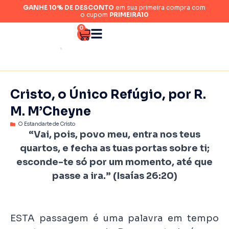
GANHE 10% DE DESCONTO
em sua primeira compra com
o cupom
PRIMEIRA10
0
Cristo, o Único Refúgio, por R.
M. M’Cheyne
O Estandarte de Cristo
“Vai, pois, povo meu, entra nos teus
quartos, e fecha as tuas portas sobre ti;
esconde-te só por um momento, até que
passe a ira.” (Isaías 26:20)
ESTA passagem é uma palavra em tempo