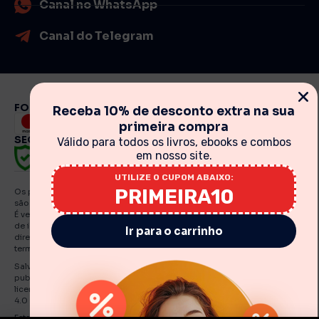
Canal no WhatsApp
Canal do Telegram
FORMAS DE PAGAMENTO
Receba 10% de desconto extra na sua
primeira compra
SEGURANÇA
Válido para todos os livros, ebooks e combos
em nosso site.
UTILIZE O CUPOM ABAIXO:
PRIMEIRA10
Os preços, promoções, condições de pagamento, frete e produtos
são válidos exclusivamente para compras realizadas via internet.
É vedada qualquer reprodução, total ou parcial, de qualquer elemento
de identidade, sem expressa autorização. A violação de qualquer
Ir para o carrinho
direito mencionado implicará na responsabilização cível e criminal nos
termos da Lei. Fotos meramente ilustrativas.
Salvo indicações em contrário, os e Books e artigos traduzidos e
publicados por O Estandarte de Cristo estão licenciadas de uma
licença Creative Commons Attribution-NonCommercial-No Derivatives
4.0 International Public.
Estandarte de Cristo – CNPJ: 30.919.321./0001-55