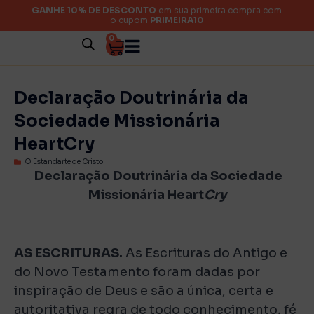
GANHE 10% DE DESCONTO
em sua primeira compra com
o cupom
PRIMEIRA10
0
Declaração Doutrinária da
Sociedade Missionária
HeartCry
O Estandarte de Cristo
Declaração Doutrinária da Sociedade
Missionária Heart
Cry
AS ESCRITURAS.
As Escrituras do Antigo e
do Novo Testamento foram dadas por
inspiração de Deus e são a única, certa e
autoritativa regra de todo conhecimento, fé