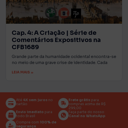
Cap. 4: A Criação | Série de
Comentários Expositivos na
CFB1689
Grande parte da humanidade ocidental encontra-se
no meio de uma grave crise de identidade. Cada
LEIA MAIS »
Até
4X sem juros
no
Frete grátis
para
cartão
compras acima de R$
299,00
Envio imediato
para
Faça parte do nosso
todo Brasil
Canal no WhatsApp
Compre com
100% de
segurança