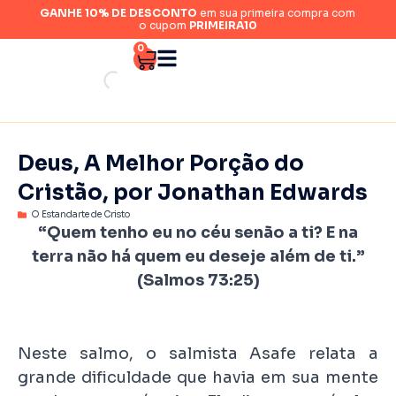
GANHE 10% DE DESCONTO
em sua primeira compra com
o cupom
PRIMEIRA10
0
Deus, A Melhor Porção do
Cristão, por Jonathan Edwards
O Estandarte de Cristo
“Quem tenho eu no céu senão a ti? E na
terra não há quem eu deseje além de ti.”
(Salmos 73:25)
Neste salmo, o salmista Asafe relata a
grande dificuldade que havia em sua mente