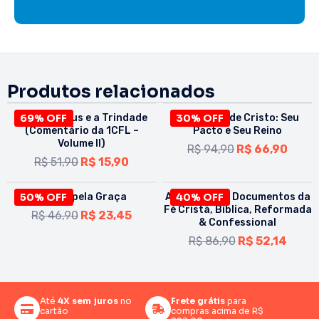
Produtos relacionados
O Ser de Deus e a Trindade
69% OFF
30% OFF
O Mistério de Cristo: Seu
(Comentário da 1CFL –
Pacto e Seu Reino
Volume II)
R$
94,90
R$
66,90
R$
51,90
R$
15,90
50% OFF
Salvos pela Graça
A Fé Batista: Documentos da
40% OFF
Fé Cristã, Bíblica, Reformada
R$
46,90
R$
23,45
& Confessional
R$
86,90
R$
52,14
Até
4X sem juros
no
Frete grátis
para
cartão
compras acima de R$