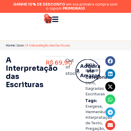
GANHE 10% DE DESCONTO
em sua primeira compra com
o cupom
PRIMEIRA10
0
Home
/
Livro
/ A Interpretação das Escrituras
A
Out
R$
69,90
SKU:
Adquira
Interpretação
of
via
IEAWP
stock
das
Amazon
Categorias:
Escrituras
Livro
,
Sagradas
Escrituras
Tags:
Exegese
,
Hermenêutica
,
Interpratação
de Texto
,
Pregação
,