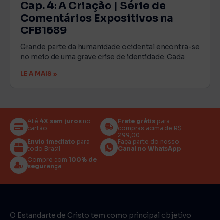
Cap. 4: A Criação | Série de
Comentários Expositivos na
CFB1689
Grande parte da humanidade ocidental encontra-se
no meio de uma grave crise de identidade. Cada
LEIA MAIS »
Até
4X sem juros
no
Frete grátis
para
cartão
compras acima de R$
299,00
Envio imediato
para
Faça parte do nosso
todo Brasil
Canal no WhatsApp
Compre com
100% de
segurança
O Estandarte de Cristo tem como principal objetivo