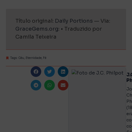
Título original:
Daily Portions
— Via:
GraceGems.org
: • Traduzido por
Camila Teixeira
Tags:
Céu
,
Eternidade
,
Fé
J.
Ph
Jo
Ch
Ph
(1
er
co
co