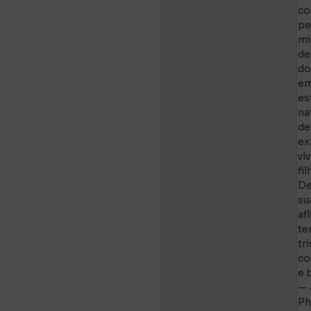
co
pe
mi
de
d
em
es
na
de
ex
ví
fi
De
su
af
te
tr
co
e 
— 
Ph