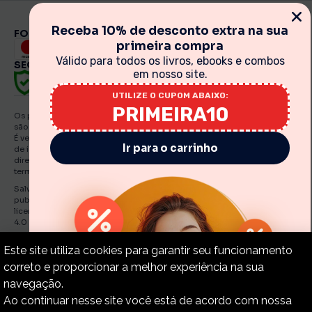
Receba 10% de desconto extra na sua
FORMAS DE PAGAMENTO
primeira compra
Válido para todos os livros, ebooks e combos
SEGURANÇA
em nosso site.
UTILIZE O CUPOM ABAIXO:
PRIMEIRA10
Os preços, promoções, condições de pagamento, frete e produtos
são válidos exclusivamente para compras realizadas via internet.
É vedada qualquer reprodução, total ou parcial, de qualquer elemento
Ir para o carrinho
de identidade, sem expressa autorização. A violação de qualquer
direito mencionado implicará na responsabilização cível e criminal nos
termos da Lei. Fotos meramente ilustrativas.
Salvo indicações em contrário, os e Books e artigos traduzidos e
publicados por O Estandarte de Cristo estão licenciadas de uma
licença Creative Commons Attribution-NonCommercial-No Derivatives
4.0 International Public.
Estandarte de Cristo – CNPJ: 30.919.321./0001-55
Este site utiliza cookies para garantir seu funcionamento
correto e proporcionar a melhor experiência na sua
navegação.
Ao continuar nesse site você está de acordo com nossa
Copyright © 2015-2024 – Estandarte de Cristo. Todos os