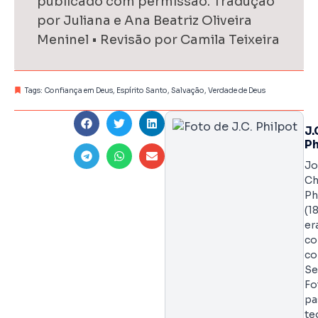
publicado com permissão. Tradução
por Juliana e Ana Beatriz Oliveira
Meninel • Revisão por Camila Teixeira
Tags:
Confiança em Deus
,
Espírito Santo
,
Salvação
,
Verdade de Deus
J.
Ph
Jo
Ch
Ph
(1
er
co
co
Se
Fo
pa
te