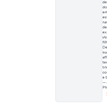
de
d
em
es
na
de
ex
ví
fi
De
su
af
te
tr
co
e 
— 
Ph