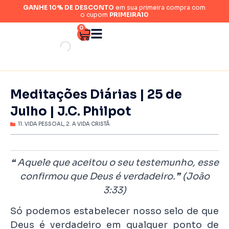
GANHE 10% DE DESCONTO
em sua primeira compra com
o cupom
PRIMEIRA10
0
Meditações Diárias | 25 de
Julho | J.C. Philpot
11. VIDA PESSOAL
,
2. A VIDA CRISTÃ
❝ Aquele que aceitou o seu testemunho, esse
confirmou que Deus é verdadeiro.
❞ (
João
3:33)
Só podemos estabelecer nosso selo de que
Deus é verdadeiro em qualquer ponto de