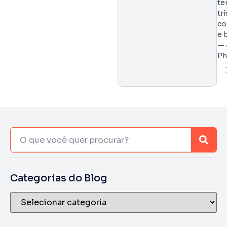
te
tr
co
e 
— 
Ph
Categorias do Blog