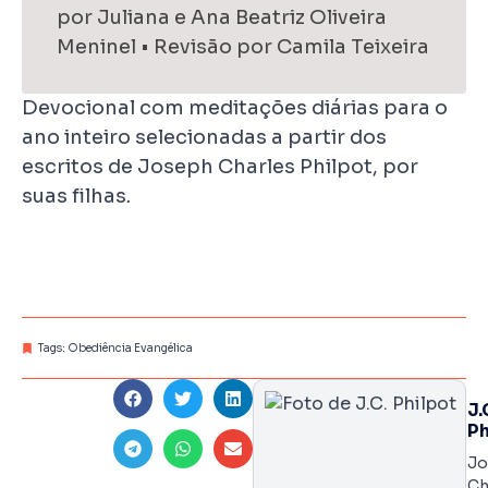
por Juliana e Ana Beatriz Oliveira
Meninel • Revisão por Camila Teixeira
Devocional com meditações diárias para o
ano inteiro selecionadas a partir dos
escritos de Joseph Charles Philpot, por
suas filhas.
Tags:
Obediência Evangélica
J.
Ph
Jo
Ch