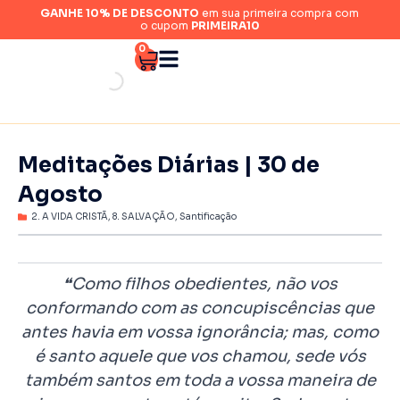
GANHE 10% DE DESCONTO
em sua primeira compra com
o cupom
PRIMEIRA10
0
Meditações Diárias | 30 de
Agosto
2. A VIDA CRISTÃ
,
8. SALVAÇÃO
,
Santificação
❝Como filhos obedientes, não vos
conformando com as concupiscências que
antes havia em vossa ignorância; mas, como
é santo aquele que vos chamou, sede vós
também santos em toda a vossa maneira de