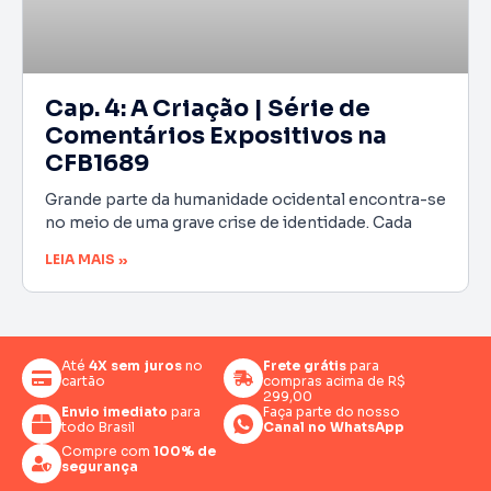
Cap. 4: A Criação | Série de
Comentários Expositivos na
CFB1689
Grande parte da humanidade ocidental encontra-se
no meio de uma grave crise de identidade. Cada
LEIA MAIS »
Até
4X sem juros
no
Frete grátis
para
cartão
compras acima de R$
299,00
Envio imediato
para
Faça parte do nosso
todo Brasil
Canal no WhatsApp
Compre com
100% de
segurança