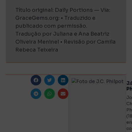
Título original:
Daily Portions
— Via:
GraceGems.org
: • Traduzido e
publicado com permissão.
Tradução por Juliana e Ana Beatriz
Oliveira Meninel • Revisão por Camila
Rebeca Teixeira
J.
Ph
Jo
Ch
Ph
(1
er
co