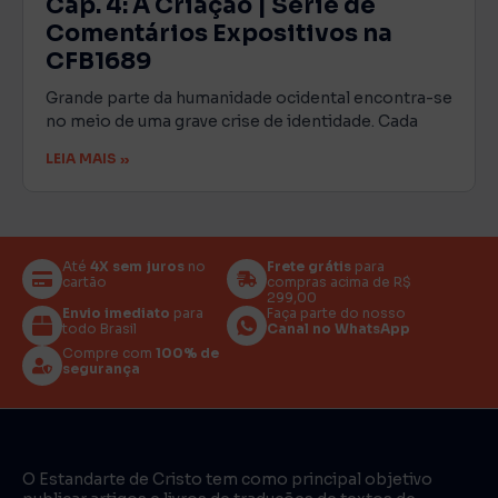
Cap. 4: A Criação | Série de
Comentários Expositivos na
CFB1689
Grande parte da humanidade ocidental encontra-se
no meio de uma grave crise de identidade. Cada
LEIA MAIS »
Até
4X sem juros
no
Frete grátis
para
cartão
compras acima de R$
299,00
Envio imediato
para
Faça parte do nosso
todo Brasil
Canal no WhatsApp
Compre com
100% de
segurança
O Estandarte de Cristo tem como principal objetivo