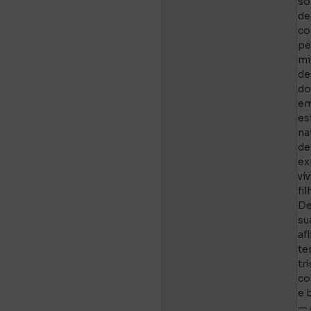
so
de
co
pe
mi
de
d
em
es
na
de
ex
ví
fi
De
su
af
te
tr
co
e 
— 