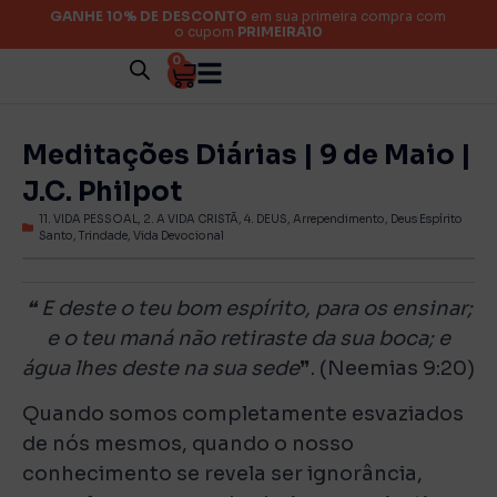
GANHE 10% DE DESCONTO
em sua primeira compra com
o cupom
PRIMEIRA10
0
Meditações Diárias | 9 de Maio |
J.C. Philpot
11. VIDA PESSOAL
,
2. A VIDA CRISTÃ
,
4. DEUS
,
Arrependimento
,
Deus Espírito
Santo
,
Trindade
,
Vida Devocional
❝
E deste o teu bom espírito, para os ensinar;
e o teu maná não retiraste da sua boca; e
água lhes deste na sua sede
❞. (Neemias 9:20)
Quando somos completamente esvaziados
de nós mesmos, quando o nosso
conhecimento se revela ser ignorância,