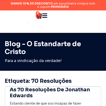
GANHE 10% DE DESCONTO
em sua primeira compra com
o cupom
PRIMEIRA10
0
Blog - O Estandarte de
Cristo
Para a vindicação da verdade!
Etiqueta: 70 Resoluções
As 70 Resoluções De Jonathan
Edwards
Estando ciente de que sou incapaz de fazer