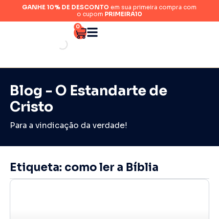
GANHE 10% DE DESCONTO
em sua primeira compra com
o cupom
PRIMEIRA10
0
Blog - O Estandarte de
Cristo
Para a vindicação da verdade!
Etiqueta: como ler a Bíblia