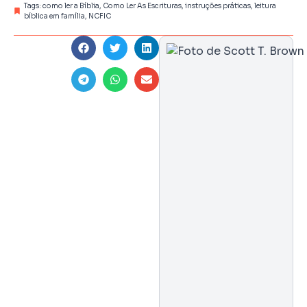
Tags:
como ler a Bíblia
,
Como Ler As Escrituras
,
instruções práticas
,
leitura
bíblica em família
,
NCFIC