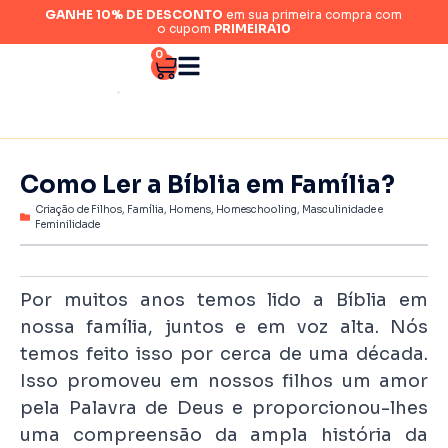
GANHE 10% DE DESCONTO
em sua primeira compra com
o cupom
PRIMEIRA10
0
Como Ler a Bíblia em Família?
Criação de Filhos
,
Família
,
Homens
,
Homeschooling
,
Masculinidade e
Feminilidade
Por muitos anos temos lido a Bíblia em
nossa família, juntos e em voz alta. Nós
temos feito isso por cerca de uma década.
Isso promoveu em nossos filhos um amor
pela Palavra de Deus e proporcionou-lhes
uma compreensão da ampla história da