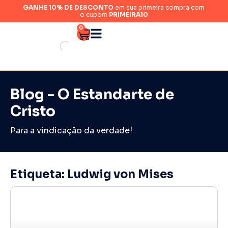
GANHE 10% DE DESCONTO
em sua primeira compra com
o cupom
PRIMEIRA10
0
Blog - O Estandarte de
Cristo
Para a vindicação da verdade!
Etiqueta: Ludwig von Mises