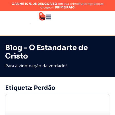
GANHE 10% DE DESCONTO
em sua primeira compra com
o cupom
PRIMEIRA10
0
Blog - O Estandarte de
Cristo
Para a vindicação da verdade!
Etiqueta: Perdão