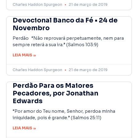
Charles Haddon Spurgeon
21 de março de 2019
Devocional Banco da Fé • 24 de
Novembro
Perdão “Não reprovará perpetuamente, nem para
sempre reterá a sua ira.” (Salmos 103:9)
LEIA MAIS »
Charles Haddon Spurgeon
21 de março de 2019
Perdão Para os Maiores
Pecadores, por Jonathan
Edwards
“Por amor do Teu nome, Senhor, perdoa minha
iniquidade, pois é grande.” (Salmos 25:11)
LEIA MAIS »