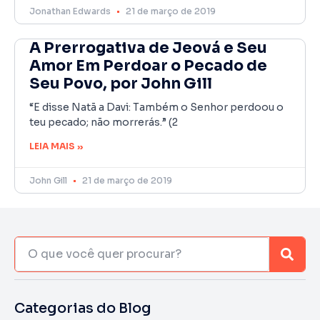
Jonathan Edwards
21 de março de 2019
A Prerrogativa de Jeová e Seu
Amor Em Perdoar o Pecado de
Seu Povo, por John Gill
“E disse Natã a Davi: Também o Senhor perdoou o
teu pecado; não morrerás.” (2
LEIA MAIS »
John Gill
21 de março de 2019
Categorias do Blog