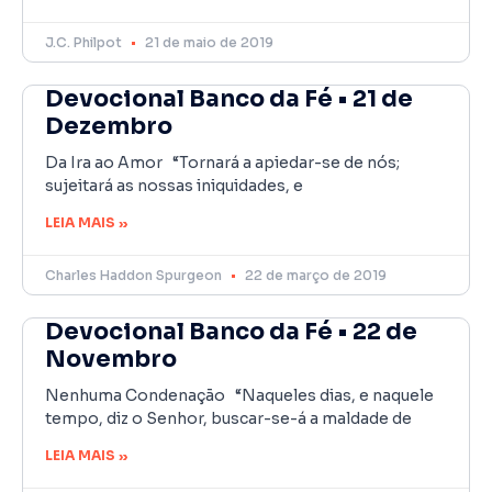
J.C. Philpot
21 de maio de 2019
Devocional Banco da Fé • 21 de
Dezembro
Da Ira ao Amor “Tornará a apiedar-se de nós;
sujeitará as nossas iniquidades, e
LEIA MAIS »
Charles Haddon Spurgeon
22 de março de 2019
Devocional Banco da Fé • 22 de
Novembro
Nenhuma Condenação “Naqueles dias, e naquele
tempo, diz o Senhor, buscar-se-á a maldade de
LEIA MAIS »