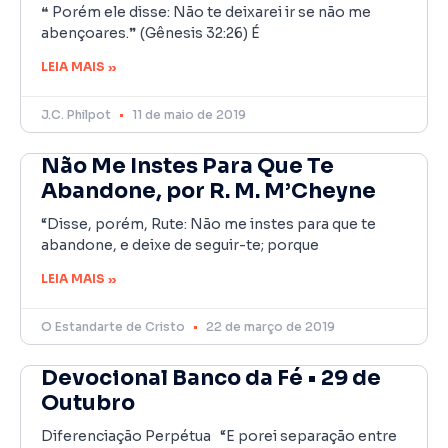
❝ Porém ele disse: Não te deixarei ir se não me
abençoares.❞ (Gênesis 32:26) É
LEIA MAIS »
J.C. Philpot
11 de maio de 2019
Não Me Instes Para Que Te
Abandone, por R. M. M’Cheyne
“Disse, porém, Rute: Não me instes para que te
abandone, e deixe de seguir-te; porque
LEIA MAIS »
O Estandarte de Cristo
22 de março de 2019
Devocional Banco da Fé • 29 de
Outubro
Diferenciação Perpétua “E porei separação entre