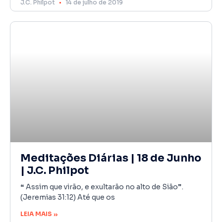
J.C. Philpot
14 de julho de 2019
Meditações Diárias | 18 de Junho
| J.C. Philpot
❝ Assim que virão, e exultarão no alto de Sião❞.
(Jeremias 31:12) Até que os
LEIA MAIS »