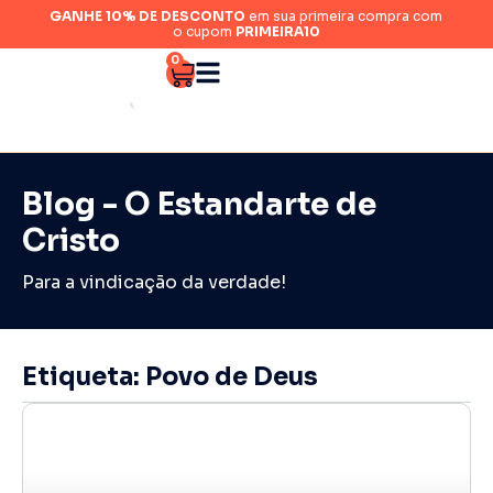
GANHE 10% DE DESCONTO
em sua primeira compra com
o cupom
PRIMEIRA10
0
Blog - O Estandarte de
Cristo
Para a vindicação da verdade!
Etiqueta: Povo de Deus