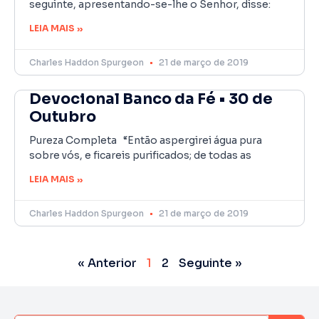
seguinte, apresentando-se-lhe o Senhor, disse:
LEIA MAIS »
Charles Haddon Spurgeon
21 de março de 2019
Devocional Banco da Fé • 30 de
Outubro
Pureza Completa “Então aspergirei água pura
sobre vós, e ficareis purificados; de todas as
LEIA MAIS »
Charles Haddon Spurgeon
21 de março de 2019
« Anterior
1
2
Seguinte »