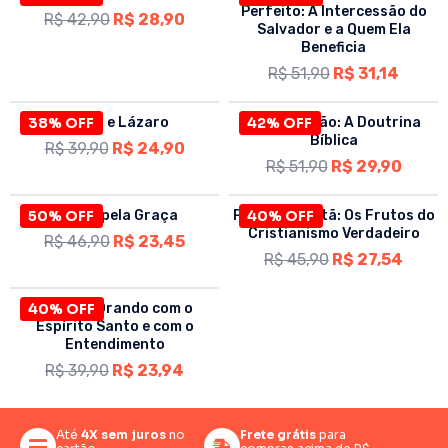
Perfeito: A Intercessão do
R$
42,90
R$
28,90
Salvador e a Quem Ela
Beneficia
R$
51,90
R$
31,14
38% OFF
O Rico e Lázaro
Justificação: A Doutrina
42% OFF
Bíblica
R$
39,90
R$
24,90
R$
51,90
R$
29,90
50% OFF
Salvos pela Graça
Piedade Cristã: Os Frutos do
40% OFF
Cristianismo Verdadeiro
R$
46,90
R$
23,45
R$
45,90
R$
27,54
40% OFF
Oração: Orando com o
Espírito Santo e com o
Entendimento
R$
39,90
R$
23,94
Até
4X sem juros
no
Frete grátis
para