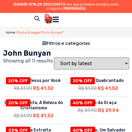
GANHE 10% DE DESCONTO
em sua primeira compra com
o cupom
PRIMEIRA10
0
Home
/ Products tagged “John Bunyan”
Filtros e categorias
John Bunyan
Showing all 11 results
O Amor de Jesus por Você
20% OFF
O Coração Quebrantado
20% OFF
R$
51,90
R$
41,52
R$
51,90
R$
41,52
Uma Vida Santa, A Beleza do
20% OFF
40% OFF
O Trono da Graça
Cristianismo
R$
49,90
R$
29,94
R$
51,90
R$
41,52
33% OFF
A Porta Estreita
Jesus Cristo, Um Salvador
40% OFF