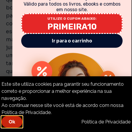
Válido para todos os livros, ebooks e combos
boas obras e cerimônias, elas não servem
em nosso site.
para uma fundação. A fundação deve ser
UTILIZE O CUPOM ABAIXO:
construída de material mais sólido. Nossa
PRIMEIRA10
esperança deve ser construída sobre nada
mais nada menos do que o sangue e a
Ir para o carrinho
justiça de Jesus, e quando nós construirmos
uma fundação com isso, podemos ter
tantas boas obras quanto quisermos,
quanto mais, melhor! Mas, para uma
fundação, as boas obras são coisas
Este site utiliza cookies para garantir seu funcionamento
instáveis ??e frágeis, e aquele que as usar
correto e proporcionar a melhor experiência na sua
verá a sua casa cambalear até ao chão.
navegação.
Ao continuar nesse site você está de acordo com nossa
Política de Privacidade.
Mas veja outro homem. Ele vem de muito
Política de Privacidade
Ok
longe e diz: “Senhor, eu estou com medo de