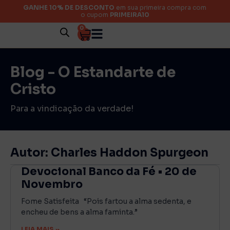
GANHE 10% DE DESCONTO
em sua primeira compra com
o cupom
PRIMEIRA10
0
Blog - O Estandarte de
Cristo
Para a vindicação da verdade!
Autor:
Charles Haddon Spurgeon
Devocional Banco da Fé • 20 de
Novembro
Fome Satisfeita “Pois fartou a alma sedenta, e
encheu de bens a alma faminta.”
LEIA MAIS »