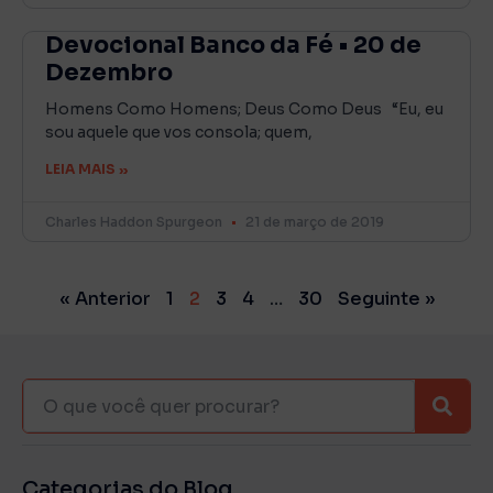
Devocional Banco da Fé • 20 de
Dezembro
Homens Como Homens; Deus Como Deus “Eu, eu
sou aquele que vos consola; quem,
LEIA MAIS »
Charles Haddon Spurgeon
21 de março de 2019
« Anterior
1
2
3
4
…
30
Seguinte »
Categorias do Blog