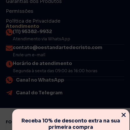
Garantias dos Produtos
Permissões
Política de Privacidade
Atendimento
(11) 95382-9932
Atendimento via WhatsApp
contato@oestandartedecristo.com
Envie um e-mail
Horário de atendimento
Segunda à sexta das 09:00 às 16:00 horas
Canal no WhatsApp
Canal do Telegram
Receba 10% de desconto extra na sua
FORMAS DE PAGAMENTO
primeira compra