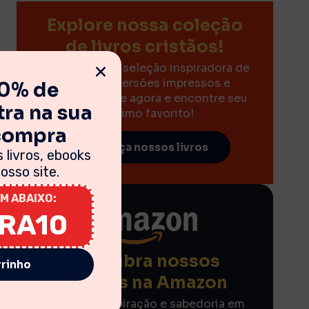
Explore nossa coleção
de livros cristãos!
Descubra uma seleção inspiradora de
livros nas versões impressos e
10% de
eBooks. Clique agora e encontre seu
ra na sua
próximo favorito!
 compra
Conheça nossos livros
 livros, ebooks
sso site.
M ABAIXO:
IRA10
Descubra nossos
rrinho
eBooks na Amazon
Encontre inspiração e sabedoria em