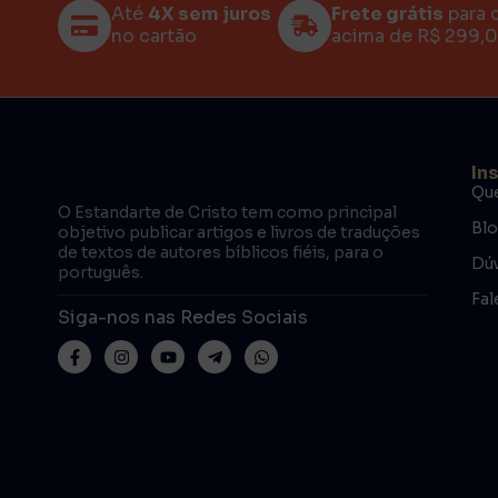
Até
4X sem juros
Frete grátis
para 
no cartão
acima de R$ 299,
In
Qu
O Estandarte de Cristo tem como principal
Bl
objetivo publicar artigos e livros de traduções
de textos de autores bíblicos fiéis, para o
Dúv
português.
Fal
Siga-nos nas Redes Sociais