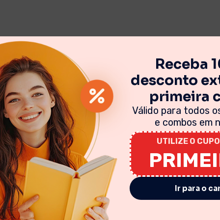
Receba 
desconto ext
primeira
Válido para todos os
e combos em no
UTILIZE O CUPO
PRIME
Ir para o ca