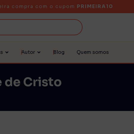
eira compra com o cupom
PRIMEIRA10
as
Autor
Blog
Quem somos
 de Cristo