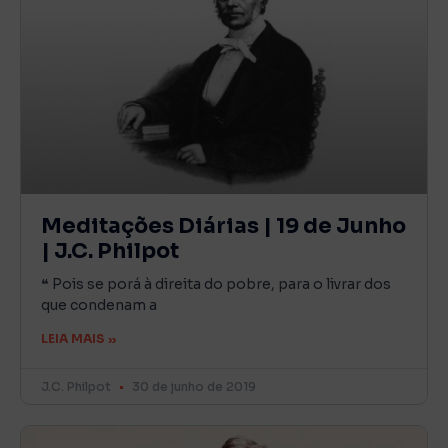
Meditações Diárias | 19 de Junho
| J.C. Philpot
❝ Pois se porá à direita do pobre, para o livrar dos
que condenam a
LEIA MAIS »
J.C. Philpot
30 de junho de 2019