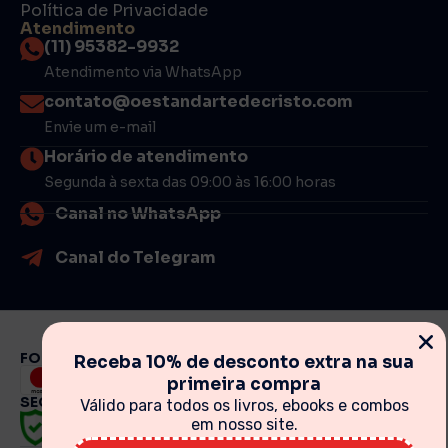
Política de Privacidade
Atendimento
(11) 95382-9932
Atendimento via WhatsApp
contato@oestandartedecristo.com
Envie um e-mail
Horário de atendimento
Segunda à sexta das 09:00 às 16:00 horas
Canal no WhatsApp
Canal do Telegram
FORMAS DE PAGAMENTO
Receba 10% de desconto extra na sua
primeira compra
SEGURANÇA
Válido para todos os livros, ebooks e combos
em nosso site.