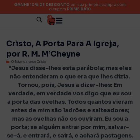
GANHE 10% DE DESCONTO
em sua primeira compra com
o cupom
PRIMEIRA10
0
Cristo, A Porta Para A Igreja,
por R. M. M’Cheyne
O Estandarte de Cristo
“Jesus disse-lhes esta parábola; mas eles
não entenderam o que era que lhes dizia.
Tornou, pois, Jesus a dizer-lhes: Em
verdade, em verdade vos digo que eu sou
a porta das ovelhas. Todos quantos vieram
antes de mim são ladrões e salteadores;
mas as ovelhas não os ouviram. Eu sou a
porta; se alguém entrar por mim, salvar-
se-á, e entrará, e sairá, e achará pastagens.