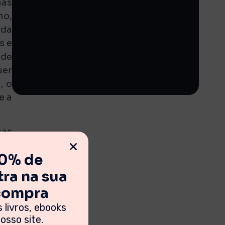
nas
mo,
 da
s e
 de
uer
, o
e a
sas
 da
10% de
dor
bem
ra na sua
to,
 compra
eus
 livros, ebooks
nte
sso site.