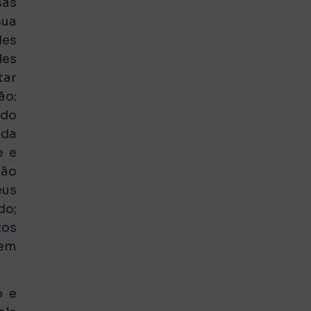
sas
sua
des
les
tar
ão:
 do
 da
e e
são
eus
do;
tos
 em
o e