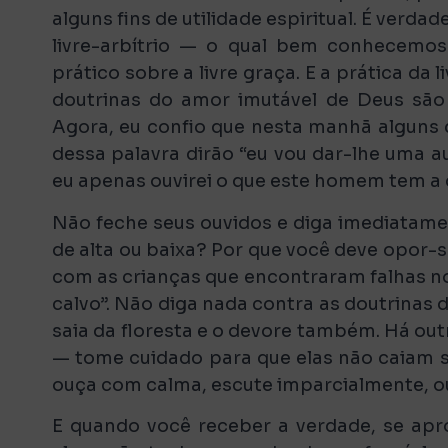
alguns fins de utilidade espiritual. É verd
livre-arbítrio — o qual bem conhecem
prático sobre a livre graça. E a prática da
doutrinas do amor imutável de Deus são
Agora, eu confio que nesta manhã alguns
dessa palavra dirão “eu vou dar-lhe uma a
eu apenas ouvirei o que este homem tem a d
Não feche seus ouvidos e diga imediatamen
de alta ou baixa? Por que você deve opor-
com as crianças que encontraram falhas no
calvo”. Não diga nada contra as doutrinas 
saia da floresta e o devore também. Há ou
— tome cuidado para que elas não caiam s
ouça com calma, escute imparcialmente, ouç
E quando você receber a verdade, se apro