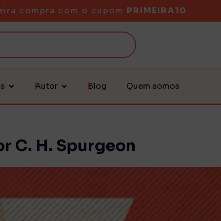
eira compra com o cupom
PRIMEIRA10
as
Autor
Blog
Quem somos
or C. H. Spurgeon