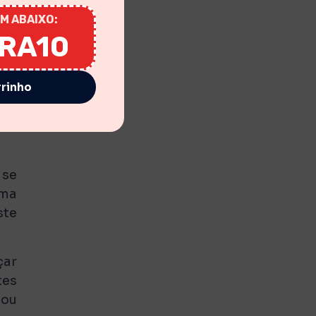
ocê
M ABAIXO:
IRA10
eus
ção
rrinho
mas
e o
eus
 se
uma
ste
çar
tes
tou