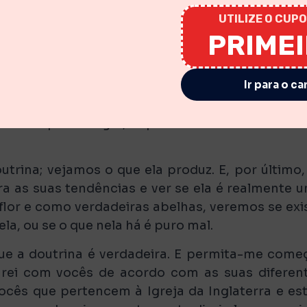
ça ser pregada, mas creia e confesse o que v
UTILIZE O CUPO
so dizer mais do que isso a título de introdução.
PRIME
bre a veracidade dessa doutrina: “Por vos ter D
. Em segundo lugar, tentarei provar que esta elei
Ir para o ca
o para a salvação”, não devido a santificação, 
e”. Em terceiro lugar, esta eleição é eterna, porqu
o”. Em quarto lugar, é pessoal: “Por vos ter D
utrina; vejamos o que ela produz. E, por último,
a as suas tendências e ver se ela é realmente 
a flor e como verdadeiras abelhas, veremos se exi
la, ou se o que nela há é puro mal.
ue a doutrina é verdadeira. E permita-me come
larei com vocês de acordo com as suas diferen
ocês que pertencem à Igreja da Inglaterra e es