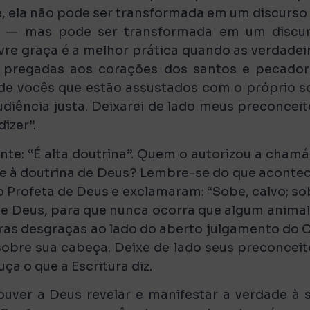
ade, ela não pode ser transformada em um discurso
os — mas pode ser transformada em um discu
 livre graça é a melhor prática quando as verdadei
 pregadas aos corações dos santos e pecador
 de vocês que estão assustados com o próprio 
udiência justa. Deixarei de lado meus preconceit
izer”.
te: “É alta doutrina”. Quem o autorizou a chamá
se à doutrina de Deus? Lembre-se do que aconte
 Profeta de Deus e exclamaram: “Sobe, calvo; so
de Deus, para que nunca ocorra que algum animal 
tras desgraças ao lado do aberto julgamento do 
obre sua cabeça. Deixe de lado seus preconceit
a o que a Escritura diz.
uver a Deus revelar e manifestar a verdade à 