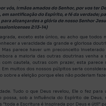
r vós, irmãos amados do Senhor, por vos ter D
 em santificação do Espírito, e fé da verdade; p
para alcançardes a glória de nosso Senhor Jes
essalonicenses 2:13-14)
agrada, exceto este único, eu acho que todos 
nhecer a veracidade da grande e gloriosa doutr
a. Mas parece haver um preconceito inveterado
bora a maioria das outras doutrinas venha a 
 com cautela, outras com prazer, esta parece 
. Em muitos dos nossos púlpitos seria consider
 sobre a eleição porque eles não poderiam faze
dade. Tudo o que Deus revelou, Ele o fez para
 possa, sob a influência do Espírito de Deus, 
“toda a Escritura é inspirada por Deus e útil” p