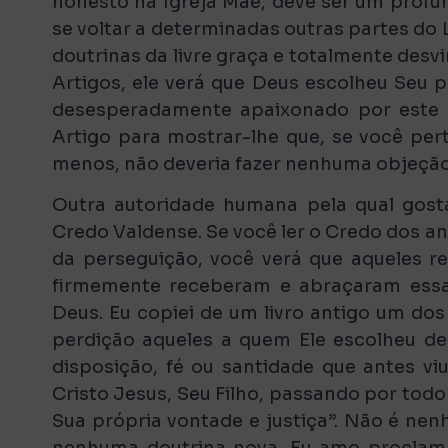
honesto na Igreja Mãe, deve ser um profun
se voltar a determinadas outras partes do 
doutrinas da livre graça e totalmente desvi
Artigos, ele verá que Deus escolheu Seu p
desesperadamente apaixonado por este l
Artigo para mostrar-lhe que, se você per
menos, não deveria fazer nenhuma objeção 
Outra autoridade humana pela qual gosta
Credo Valdense. Se você ler o Credo dos a
da perseguição, você verá que aqueles r
firmemente receberam e abraçaram ess
Deus. Eu copiei de um livro antigo um dos
perdição aqueles a quem Ele escolheu d
disposição, fé ou santidade que antes vi
Cristo Jesus, Seu Filho, passando por todo
Sua própria vontade e justiça”. Não é ne