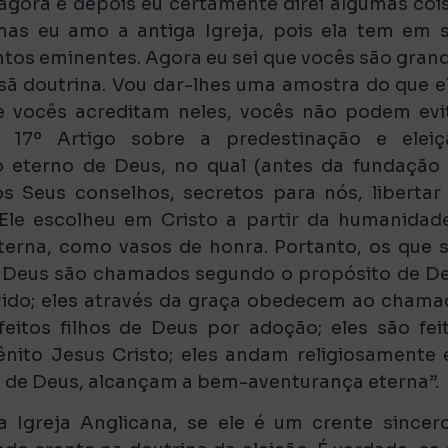
 agora e depois eu certamente direi algumas coi
mas eu amo a antiga Igreja, pois ela tem em 
tos eminentes. Agora eu sei que vocês são gran
sã doutrina. Vou dar-lhes uma amostra do que e
e vocês acreditam neles, vocês não podem evi
o 17º Artigo sobre a predestinação e eleiç
o eterno de Deus, no qual (antes da fundação
 Seus conselhos, secretos para nós, libertar
le escolheu em Cristo a partir da humanidad
eterna, como vasos de honra. Portanto, os que 
e Deus são chamados segundo o propósito de D
vido; eles através da graça obedecem ao chama
feitos filhos de Deus por adoção; eles são fei
nito Jesus Cristo; eles andam religiosamente
ia de Deus, alcançam a bem-aventurança eterna”.
Igreja Anglicana, se ele é um crente sincer