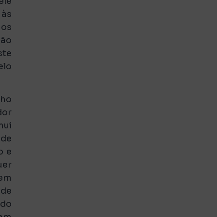
ele
 às
 os
tão
ste
elo
lho
dor
mui
 de
o e
uer
 em
 de
ndo