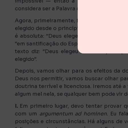
impossível — então a rejeite; não a ou
considera ser a Palavra de Deus. Eu não pos
Agora, primeiramente, falarei um pouco so
elegido desde o princípio para a salvação”
é absoluta: “Deus elegeu desde o princípi
“em santificação do Espírito, e fé da verdad
texto diz: “Deus elegeu desde o princípi
elegido”.
Depois, vamos olhar para os efeitos da do
Deus nos permitir, vamos buscar olhar par
doutrina terrível e licenciosa. Iremos até 
algum mel nela, se qualquer bem pode vir de
I.
Em primeiro lugar, devo tentar provar q
com um
argumentum ad hominen
. Eu fa
posições e circunstâncias. Há alguns de v