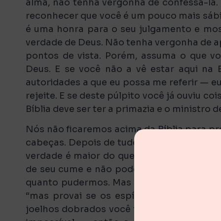
alma, não tenha vergonha de confessá-la.
reconhecer que você é um pouco mais sábio
é uma honra para o seu julgamento e mo
verdade de Deus. Não tenha vergonha de ap
pontos de vista. Porém, assuma o que vo
Deus. E se você não a vê estar aqui na B
autoridades a que eu possa me referir — e
rejeite. E se deste púlpito você já ouviu co
Bíblia deve ser ter a primazia e o ministro 
Nós não ficaremos acima da Bíblia para pr
cabeças. Depois de tudo o que temos pre
verdade é maior do que os nossos olhos p
de seu cume e não podemos discernir seu
quanto pudermos. Mas desde que somos mor
“mas provai se os espíritos são de Deus
joelhos dobrados você for levado a ignora