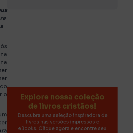
eus
ara
us
nós
ina
 na
ser
ser
ado
r o
Explore nossa coleção
de livros cristãos!
 um
Descubra uma seleção inspiradora de
livros nas versões impressos e
ser
eBooks. Clique agora e encontre seu
ara