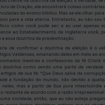
do crente na doutrina da eleição. É verdade, se 
Livro de Oração, ele encontrará coisas contrárias
nculadas do ensino bíblico. Mas se ele olhar para
ovo para a vida eterna. Entretanto, eu não sou 
ivro como você pode ser; e eu usei apenas e
tence ao Estabelecimento da Inglaterra você, p
a essa doutrina da predestinação.
ria de confirmar a doutrina da eleição é o ve
ntigos Valdenses, emanando deles em meio ao ar
enomados mestres e confessores da fé Cristã 
a doutrina como sendo uma parte da verdade
 artigos de sua fé: “Que Deus salva da corrupçã
esde a fundação do mundo, não devido a qualq
u neles, mas a partir de Sua pura misericórdia
 o restante de acordo com a razão irrepreensível
nhuma novidade, então, que eu não esteja prega