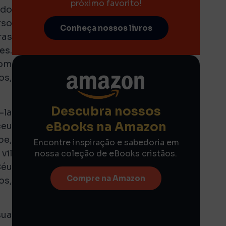
próximo favorito!
 do
rso
Conheça nossos livros
ras
es.
som
os,
Descubra nossos
-la
eBooks na Amazon
ceu
be,
Encontre inspiração e sabedoria em
vil
nossa coleção de eBooks cristãos.
Céu
Compre na Amazon
os,
sua