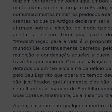
feliz em ver tantos de vocês aqui. Embora
muito duras sobre a Igreja e o Estado, 
comunhão muitos ministros piedosos e san
crentes no que os Artigos declaram ser a 
afirmam sobre a eleição, de modo que s
aceitar a eleição. Lerei uma parte d
“Predestinação para a vida é o propósit
mundo) Ele continuamente decretou pelos
maldição e condenação aqueles a quem E
trazê-los por meio de Cristo à salvação 
dotados de um tão excelente benefício d
pelo Seu Espírito que opera no tempo de
são justificados gratuitamente; eles são 
semelhantes à imagem de Seu Filho unigê
boas obras e, finalmente, pela misericórd
Agora, eu acho que qualquer membro da 