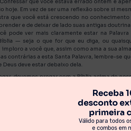
 Confessar que você estava errado ontem é ape
 hoje. Em vez de ser uma reflexão sobre si mes
stra que você está crescendo no conhecimento
render e de deixar de lado suas antigas doutrina
cê pode ver mais claramente estar na Palavra
íblia — seja o que for que eu diga, ou quaisq
u imploro a você que, assim como ama a sua alma
isas contrárias a esta Santa Palavra, lembre-se qu
de Deus deve estar debaixo dela.
egar, devemos pregar com a Bíblia acima de nos
gado, estamos bem conscientes de que o monte
Receba 
odem discernir, nuvens e escuridão estão ao re
 topo. No entanto, vamos tentar pregá-la tão 
desconto ext
tais e sujeitos a errar, exerça o seu julgamen
primeira
” [1 João 4:1], e se em meio à madura sobre s
Válido para todos os
r a eleição — algo que eu considero ser totalme
e combos em no