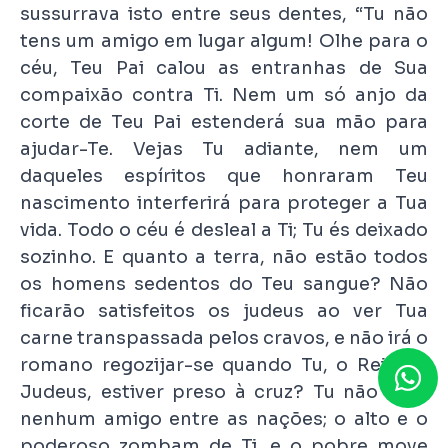
sussurrava isto entre seus dentes, “Tu não
tens um amigo em lugar algum! Olhe para o
céu, Teu Pai calou as entranhas de Sua
compaixão contra Ti. Nem um só anjo da
corte de Teu Pai estenderá sua mão para
ajudar-Te. Vejas Tu adiante, nem um
daqueles espíritos que honraram Teu
nascimento interferirá para proteger a Tua
vida. Todo o céu é desleal a Ti; Tu és deixado
sozinho. E quanto a terra, não estão todos
os homens sedentos do Teu sangue? Não
ficarão satisfeitos os judeus ao ver Tua
carne transpassada pelos cravos, e não irá o
romano regozijar-se quando Tu, o Rei dos
Judeus, estiver preso à cruz? Tu não tens
nenhum amigo entre as nações; o alto e o
poderoso zombam de Ti, e o pobre move