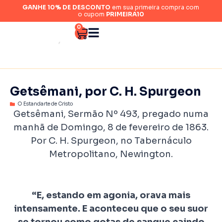
GANHE 10% DE DESCONTO
em sua primeira compra com
o cupom
PRIMEIRA10
0
Getsêmani, por C. H. Spurgeon
O Estandarte de Cristo
Getsêmani, Sermão Nº 493, pregado numa
manhã de Domingo, 8 de fevereiro de 1863.
Por C. H. Spurgeon, no Tabernáculo
Metropolitano, Newington.
“E, estando em agonia, orava mais
intensamente. E aconteceu que o seu suor
se tornou como gotas de sangue caindo